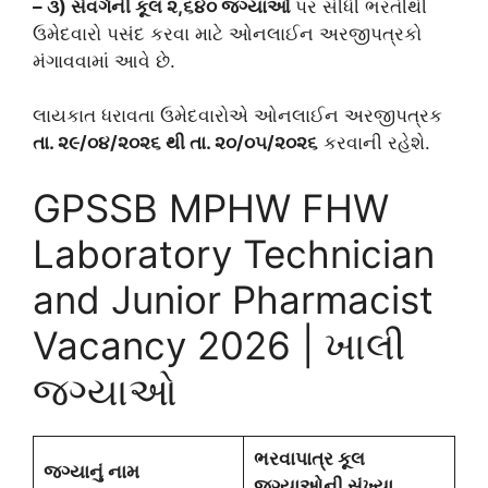
–
૩
)
સંવર્ગની
કૂલ
૨
,
૬૪૦
જગ્યાઓ
પર સીધી ભરતીથી
ઉમેદવારો પસંદ કરવા માટે ઓનલાઈન અરજીપત્રકો
મંગાવવામાં આવે છે.
લાયકાત ધરાવતા ઉમેદવારોએ ઓનલાઈન અરજીપત્રક
તા. ૨૯/૦૪/૨૦૨૬ થી તા. ૨૦/૦૫/૨૦૨૬
કરવાની રહેશે.
GPSSB MPHW FHW
Laboratory Technician
and Junior Pharmacist
Vacancy 2026 | ખાલી
જગ્યાઓ
ભરવાપાત્ર
કૂલ
જગ્યાનું
નામ
જગ્યાઓની
સંખ્યા