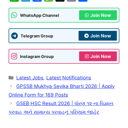
h
el
a
e
m
h
at
e
c
s
ai
ar
Join Now
WhatsApp Channel
s
gr
e
s
l
e
A
a
b
a
Join Now
Telegram Group
p
m
o
g
p
o
e
Join Now
Instagram Group
k
Categories
Latest Jobs
,
Latest Notifications
GPSSB Mukhya Sevika Bharti 2026 | Apply
Online Form for 169 Posts
GSEB HSC Result 2026 | ધોરણ ૧૨ ના વિજ્ઞાન
પ્રવાહ અને સામાન્ય પ્રવાહનું પરિણામ જાહેર