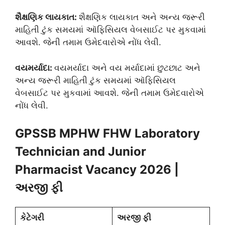
શૈક્ષણિક
લાયકાત
:
શૈક્ષણિક લાયકાત અને અન્ય જરૂરી
માહિતી ટુંક સમયમાં ઑફિસિયલ વેબસાઈટ પર મુકવામાં
આવશે. જેની તમામ ઉમેદવારોએ નોંધ લેવી.
વયમર્યાદા
:
વયમર્યાદા અને વય મર્યાદામાં છુટછાટ અને
અન્ય જરૂરી માહિતી ટુંક સમયમાં ઑફિસિયલ
વેબસાઈટ પર મુકવામાં આવશે. જેની તમામ ઉમેદવારોએ
નોંધ લેવી.
GPSSB MPHW FHW Laboratory
Technician and Junior
Pharmacist Vacancy 2026
|
અરજી
ફી
કેટેગરી
અરજી
ફી