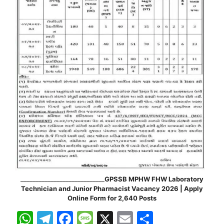
____________________________
GPSSB MPHW FHW Laboratory
Technician and Junior Pharmacist Vacancy 2026 | Apply
Online Form for 2,640 Posts
W
T
F
M
X
E
S