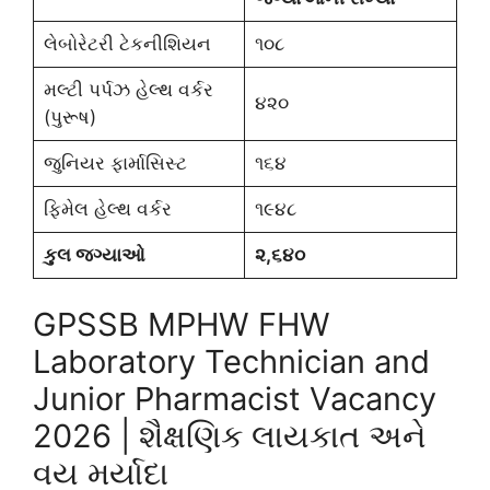
લેબોરેટરી ટેકનીશિયન
૧૦૮
મલ્ટી પર્પઝ હેલ્થ વર્કર
૪૨૦
(પુરૂષ)
જુનિયર ફાર્માસિસ્ટ
૧૬૪
ફિમેલ હેલ્થ વર્કર
૧૯૪૮
કુલ
જગ્યાઓ
૨
,
૬૪૦
GPSSB MPHW FHW
Laboratory Technician and
Junior Pharmacist Vacancy
2026 | શૈક્ષણિક લાયકાત અને
વય મર્યાદા