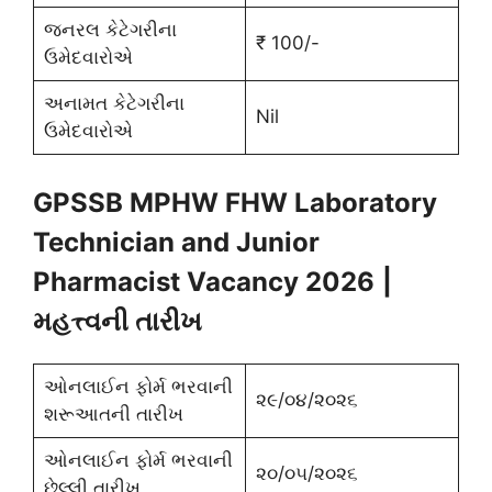
જનરલ કેટેગરીના
₹ 100/-
ઉમેદવારોએ
અનામત કેટેગરીના
Nil
ઉમેદવારોએ
GPSSB MPHW FHW Laboratory
Technician and Junior
Pharmacist Vacancy 2026
|
મહત્ત્વની
તારીખ
ઓનલાઈન ફોર્મ ભરવાની
૨૯/૦૪/૨૦૨૬
શરૂઆતની તારીખ
ઓનલાઈન ફોર્મ ભરવાની
૨૦/૦૫/૨૦૨૬
છેલ્લી તારીખ