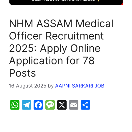
NHM ASSAM Medical
Officer Recruitment
2025: Apply Online
Application for 78
Posts
16 August 2025
by
AAPNI SARKARI JOB
W
T
F
M
X
E
S
h
el
a
e
m
h
at
e
c
s
ai
ar