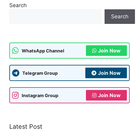
s
gr
e
s
l
e
Search
A
a
b
a
Search
p
m
o
g
p
o
e
k
Join Now
WhatsApp Channel
Join Now
Telegram Group
Join Now
Instagram Group
Latest Post