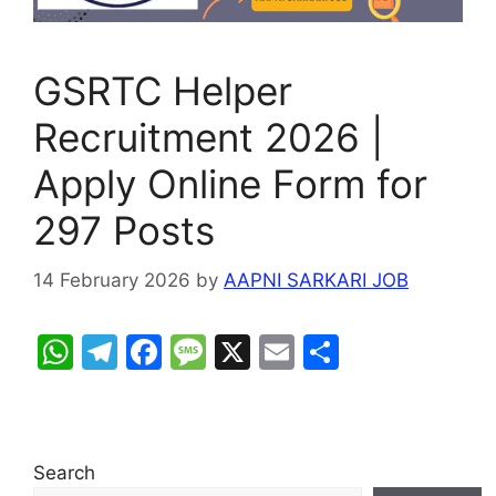
GSRTC Helper
Recruitment 2026 |
Apply Online Form for
297 Posts
14 February 2026
by
AAPNI SARKARI JOB
W
T
F
M
X
E
S
h
el
a
e
m
h
at
e
c
s
ai
ar
s
gr
e
s
l
e
Search
A
a
b
a