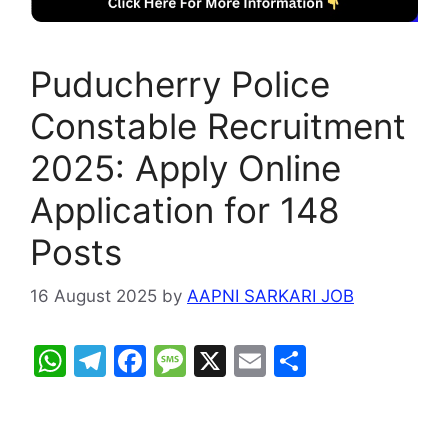
Puducherry Police
Constable Recruitment
2025: Apply Online
Application for 148
Posts
16 August 2025
by
AAPNI SARKARI JOB
W
T
F
M
X
E
S
h
el
a
e
m
h
at
e
c
s
ai
ar