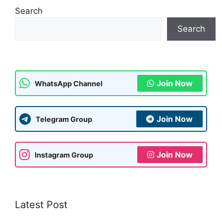
s
gr
e
s
l
e
Search
A
a
b
a
Search
p
m
o
g
p
o
e
k
Join Now
WhatsApp Channel
Join Now
Telegram Group
Join Now
Instagram Group
Latest Post