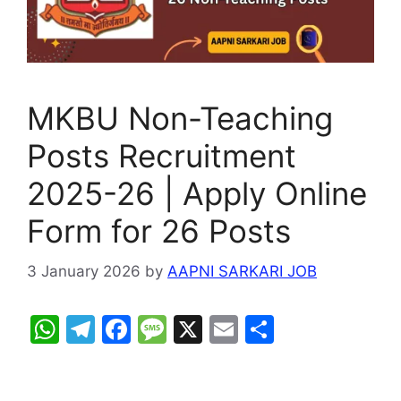
MKBU Non-Teaching
Posts Recruitment
2025-26 | Apply Online
Form for 26 Posts
3 January 2026
by
AAPNI SARKARI JOB
W
T
F
M
X
E
S
h
el
a
e
m
h
at
e
c
s
ai
ar