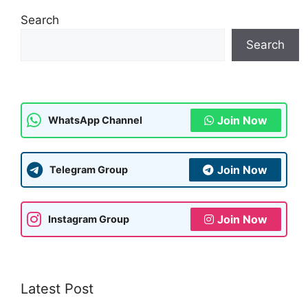
s
gr
e
s
l
e
Search
A
a
b
a
Search
p
m
o
g
p
o
e
k
Join Now
WhatsApp Channel
Join Now
Telegram Group
Join Now
Instagram Group
Latest Post