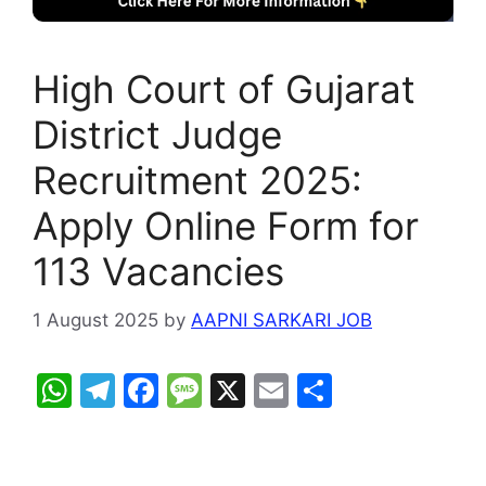
High Court of Gujarat
District Judge
Recruitment 2025:
Apply Online Form for
113 Vacancies
1 August 2025
by
AAPNI SARKARI JOB
W
T
F
M
X
E
S
h
el
a
e
m
h
at
e
c
s
ai
ar