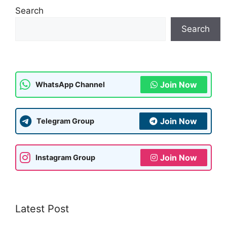
s
gr
e
s
l
e
Search
A
a
b
a
Search
p
m
o
g
p
o
e
k
Join Now
WhatsApp Channel
Join Now
Telegram Group
Join Now
Instagram Group
Latest Post