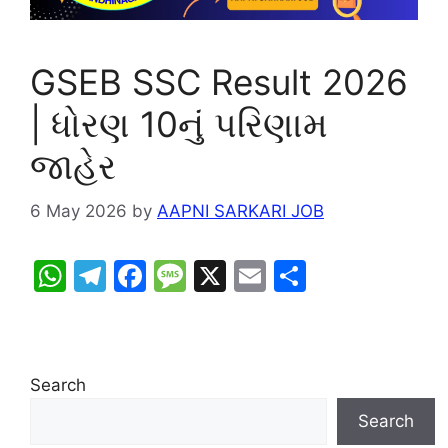
GSEB SSC Result 2026
| ધોરણ 10નું પરિણામ
જાહેર
6 May 2026
by
AAPNI SARKARI JOB
W
T
F
M
X
E
S
h
el
a
e
m
h
at
e
c
s
ai
ar
s
gr
e
s
l
e
Search
A
a
b
a
Search
p
m
o
g