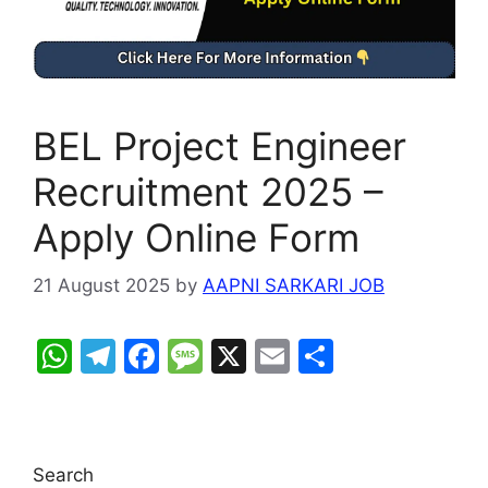
BEL Project Engineer
Recruitment 2025 –
Apply Online Form
21 August 2025
by
AAPNI SARKARI JOB
W
T
F
M
X
E
S
h
el
a
e
m
h
at
e
c
s
ai
ar
s
gr
e
s
l
e
Search